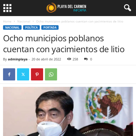
Home
Nacional
Ocho municipios poblanos cuentan con yacimientos de litio
NACIONAL
POLÍTICA
PORTADA
Ocho municipios poblanos
cuentan con yacimientos de litio
By
adminplaya
-
20 de abril de 2022
258
0