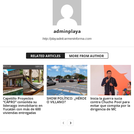
adminplaya
http://playadelcarmeninforma.com
RELATED ARTICLES
MORE FROM AUTHOR
Capetillo Proyectos
SHOW POLÍTICO: ¿HÉROE
Inicia la guerra sucia
“CAPRO” consolida su
O VILLANO?
contra Chucho Pool para
liderazgo inmobiliario en
evitar que compita por la
Yucatán con más de 600
dirigencia de MC
viviendas entregadas