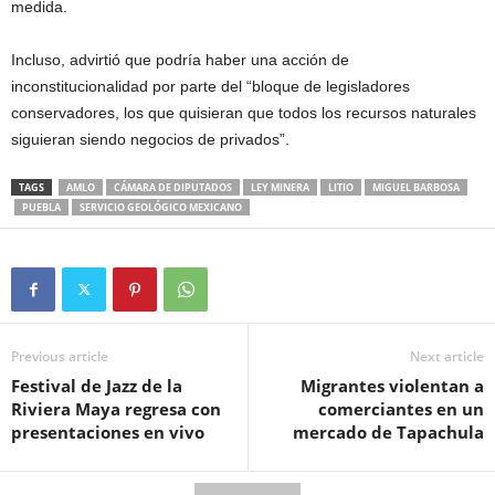
medida.
Incluso, advirtió que podría haber una acción de
inconstitucionalidad por parte del “bloque de legisladores
conservadores, los que quisieran que todos los recursos naturales
siguieran siendo negocios de privados”.
TAGS
AMLO
CÁMARA DE DIPUTADOS
LEY MINERA
LITIO
MIGUEL BARBOSA
PUEBLA
SERVICIO GEOLÓGICO MEXICANO
Previous article
Next article
Festival de Jazz de la
Migrantes violentan a
Riviera Maya regresa con
comerciantes en un
presentaciones en vivo
mercado de Tapachula