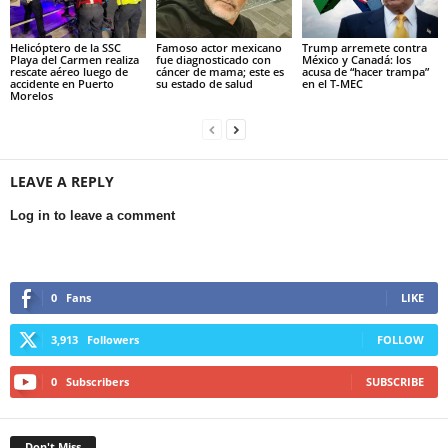
Helicóptero de la SSC
Famoso actor mexicano
Trump arremete contra
Playa del Carmen realiza
fue diagnosticado con
México y Canadá: los
rescate aéreo luego de
cáncer de mama; este es
acusa de “hacer trampa”
accidente en Puerto
su estado de salud
en el T-MEC
Morelos
LEAVE A REPLY
Log in to leave a comment
0
Fans
LIKE
3,913
Followers
FOLLOW
0
Subscribers
SUBSCRIBE
Don't Miss