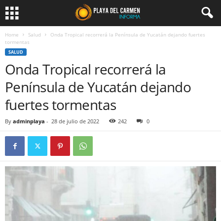
Home
Salud
Onda Tropical recorrerá la Península de Yucatán dejando fuertes
tormentas
SALUD
Onda Tropical recorrerá la
Península de Yucatán dejando
fuertes tormentas
By
adminplaya
-
28 de julio de 2022
242
0