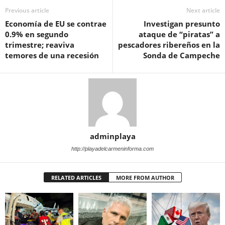
Previous article
Next article
Economía de EU se contrae
Investigan presunto
0.9% en segundo
ataque de “piratas” a
trimestre; reaviva
pescadores ribereños en la
temores de una recesión
Sonda de Campeche
adminplaya
http://playadelcarmeninforma.com
RELATED ARTICLES
MORE FROM AUTHOR