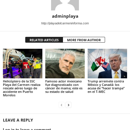
adminplaya
http://playadelcarmeninforma.com
RELATED ARTICLES
MORE FROM AUTHOR
Helicóptero de la SSC
Famoso actor mexicano
Trump arremete contra
Playa del Carmen realiza
fue diagnosticado con
México y Canadá: los
rescate aéreo luego de
cáncer de mama; este es
acusa de “hacer trampa”
accidente en Puerto
su estado de salud
en el T-MEC
Morelos
LEAVE A REPLY
Log in to leave a comment