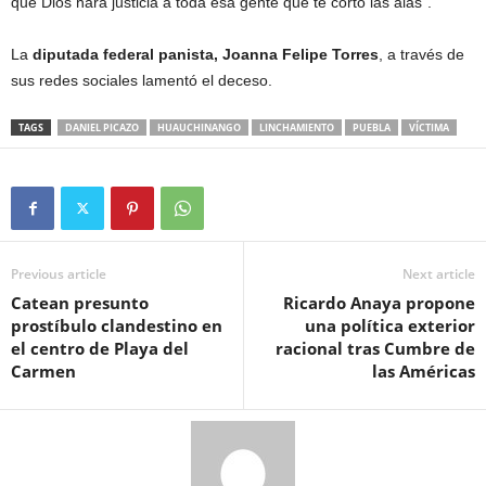
que Dios hará justicia a toda esa gente que te cortó las alas”.
La
diputada federal panista, Joanna Felipe Torres
, a través de
sus redes sociales lamentó el deceso.
TAGS
DANIEL PICAZO
HUAUCHINANGO
LINCHAMIENTO
PUEBLA
VÍCTIMA
Previous article
Next article
Catean presunto
Ricardo Anaya propone
prostíbulo clandestino en
una política exterior
el centro de Playa del
racional tras Cumbre de
Carmen
las Américas