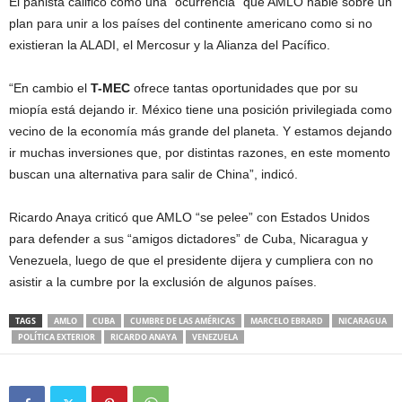
El panista calificó como una “ocurrencia” que AMLO hable sobre un
plan para unir a los países del continente americano como si no
existieran la ALADI, el Mercosur y la Alianza del Pacífico.
“En cambio el
T-MEC
ofrece tantas oportunidades que por su
miopía está dejando ir. México tiene una posición privilegiada como
vecino de la economía más grande del planeta. Y estamos dejando
ir muchas inversiones que, por distintas razones, en este momento
buscan una alternativa para salir de China”, indicó.
Ricardo Anaya criticó que AMLO “se pelee” con Estados Unidos
para defender a sus “amigos dictadores” de Cuba, Nicaragua y
Venezuela, luego de que el presidente dijera y cumpliera con no
asistir a la cumbre por la exclusión de algunos países.
TAGS
AMLO
CUBA
CUMBRE DE LAS AMÉRICAS
MARCELO EBRARD
NICARAGUA
POLÍTICA EXTERIOR
RICARDO ANAYA
VENEZUELA