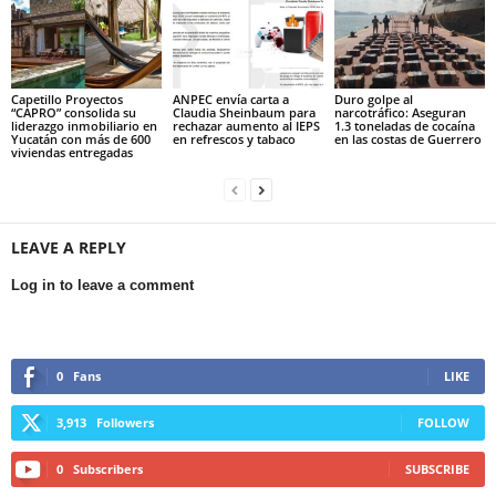
Capetillo Proyectos
ANPEC envía carta a
Duro golpe al
“CAPRO” consolida su
Claudia Sheinbaum para
narcotráfico: Aseguran
liderazgo inmobiliario en
rechazar aumento al IEPS
1.3 toneladas de cocaína
Yucatán con más de 600
en refrescos y tabaco
en las costas de Guerrero
viviendas entregadas
LEAVE A REPLY
Log in to leave a comment
0
Fans
LIKE
3,913
Followers
FOLLOW
0
Subscribers
SUBSCRIBE