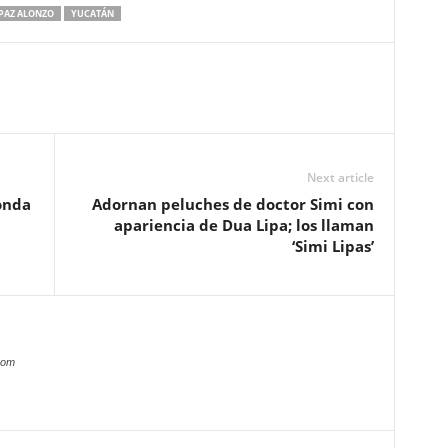
PAZ ALONZO
YUCATÁN
Next article
onda
Adornan peluches de doctor Simi con
apariencia de Dua Lipa; los llaman
‘Simi Lipas’
com