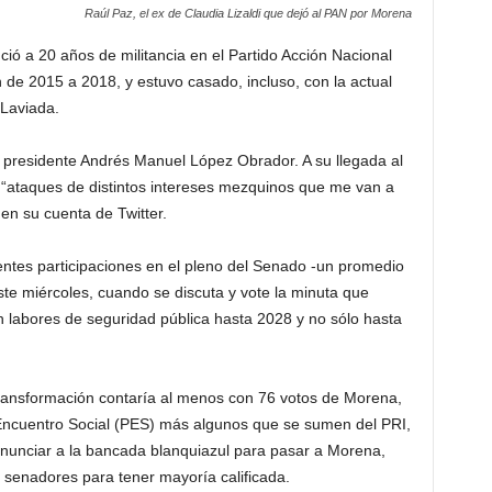
Raúl Paz, el ex de Claudia Lizaldi que dejó al PAN por Morena
ió a 20 años de militancia en el Partido Acción Nacional
n de 2015 a 2018, y estuvo casado, incluso, con la actual
 Laviada.
l presidente Andrés Manuel López Obrador. A su llegada al
 “ataques de distintos intereses mezquinos que me van a
en su cuenta de Twitter.
entes participaciones en el pleno del Senado -un promedio
este miércoles, cuando se discuta y vote la minuta que
n labores de seguridad pública hasta 2028 y no sólo hasta
transformación contaría al menos con 76 votos de Morena,
 Encuentro Social (PES) más algunos que se sumen del PRI,
renunciar a la bancada blanquiazul para pasar a Morena,
senadores para tener mayoría calificada.