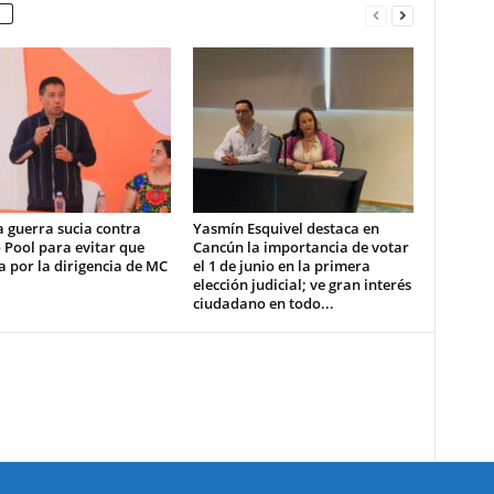
la guerra sucia contra
Yasmín Esquivel destaca en
 Pool para evitar que
Cancún la importancia de votar
 por la dirigencia de MC
el 1 de junio en la primera
elección judicial; ve gran interés
ciudadano en todo...