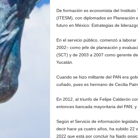
De formación es economista del Instituto
(ITESM), con diplomados en Planeación es
futuro en México: Estrategias de lideraz
En el servicio público, comenzó a laborar 
2002– como jefe de planeación y evaluac
(SCT) y de 2003 a 2007 como gerente del
Yucatán.
Cuando se hizo militante del PAN era gobe
cuñado, pues es hermano de Cecilia Patrón
En 2012, al triunfo de Felipe Calderón co
entonces bancada mayoritaria del PAN, y 
Según el Servicio de información legislat
decir hace ya cuatro años, ha subido 22 v
2022 que está por concluir ha fijado posi