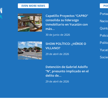
EVEN MORE NEWS
PO
Porta
Capetillo Proyectos “CAPRO”
consolida su liderazgo
Nacio
inmobiliario en Yucatán con
más...
Quint
30 de junio de 2026
Polic
Políti
SHOW POLÍTICO: ¿HÉROE O
VILLANO?
Yucat
29 de abril de 2026
Socie
Detención de Gabriel Adolfo
“N”, presunto implicado en el
delito de...
29 de abril de 2026