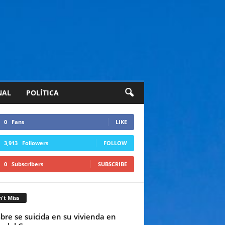
NAL
POLÍTICA
0
Fans
LIKE
3,913
Followers
FOLLOW
0
Subscribers
SUBSCRIBE
't Miss
re se suicida en su vivienda en