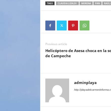
TAGS
CLAUDIA LIZALDI
MORENA
PAN
RAÚL 
Previous article
Helicóptero de Asesa choca en la s
de Campeche
adminplaya
http://playadelcarmeninforma.