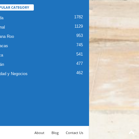
PULAR CATEGORY
1782
da
1129
nal
953
ana Roo
745
iacas
541
ca
477
án
462
dad y Negocios
About
Blog
Contact Us