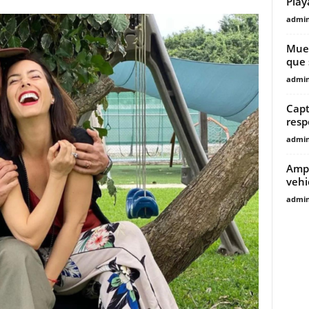
Play
admin
Muer
que 
admin
Capt
resp
admin
Ampl
vehi
admin