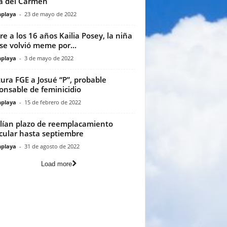
a del Carmen
playa
-
23 de mayo de 2022
e a los 16 años Kailia Posey, la niña
se volvió meme por...
playa
-
3 de mayo de 2022
ura FGE a Josué “P”, probable
onsable de feminicidio
playa
-
15 de febrero de 2022
ían plazo de reemplacamiento
cular hasta septiembre
playa
-
31 de agosto de 2022
Load more