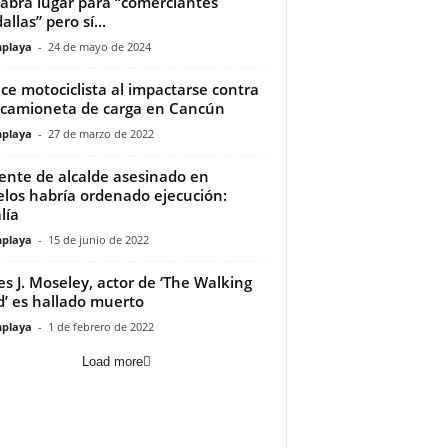
abrá lugar para “comerciantes
llas” pero sí...
playa
-
24 de mayo de 2024
ece motociclista al impactarse contra
camioneta de carga en Cancún
playa
-
27 de marzo de 2022
ente de alcalde asesinado en
los habría ordenado ejecución:
lía
playa
-
15 de junio de 2022
s J. Moseley, actor de ‘The Walking
’ es hallado muerto
playa
-
1 de febrero de 2022
Load more