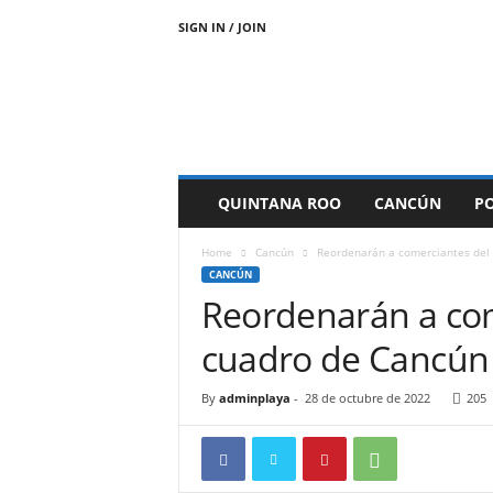
SIGN IN / JOIN
P
l
a
y
a
d
e
QUINTANA ROO
CANCÚN
PO
l
C
Home
Cancún
Reordenarán a comerciantes del
a
CANCÚN
r
Reordenarán a com
m
e
cuadro de Cancún
n
I
n
By
adminplaya
-
28 de octubre de 2022
205
f
o
r
m