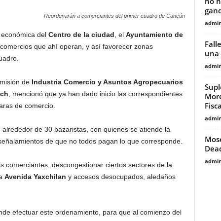
no h
ganda
Reordenarán a comerciantes del primer cuadro de Cancún
admin
n económica del
Centro de la ciudad
, el
Ayuntamiento de
Fall
 comercios que ahí operan, y así favorecer zonas
una 
uadro.
admin
comisión de
Industria Comercio y Asuntos Agropecuarios
Supl
ech
, mencionó que ya han dado inicio las correspondientes
More
Fisca
aras de comercio.
admin
 alrededor de 30 bazaristas, con quienes se atiende la
Mose
ir señalamientos de que no todos pagan lo que corresponde.
Dead
admin
s comerciantes, descongestionar ciertos sectores de la
a
Avenida Yaxchilan
y accesos desocupados, aledaños
ende efectuar este ordenamiento, para que al comienzo del