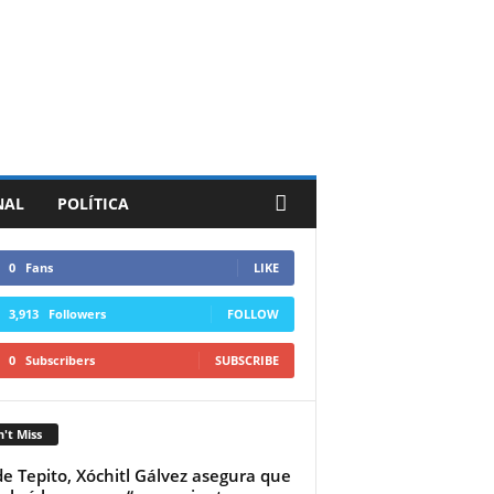
NAL
POLÍTICA
0
Fans
LIKE
3,913
Followers
FOLLOW
0
Subscribers
SUBSCRIBE
't Miss
e Tepito, Xóchitl Gálvez asegura que