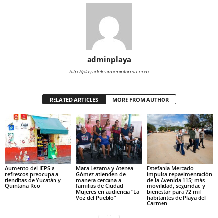
adminplaya
http://playadelcarmeninforma.com
RELATED ARTICLES
MORE FROM AUTHOR
Aumento del IEPS a
Mara Lezama y Atenea
Estefanía Mercado
refrescos preocupa a
Gómez atienden de
impulsa repavimentación
tienditas de Yucatán y
manera cercana a
de la Avenida 115; más
Quintana Roo
familias de Ciudad
movilidad, seguridad y
Mujeres en audiencia “La
bienestar para 72 mil
Voz del Pueblo”
habitantes de Playa del
Carmen