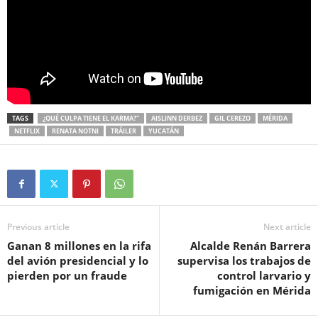
TAGS
¿QUÉ CULPA TIENE EL KARMA?"
AISLINN DERBEZ
GIL CEREZO
MÉRIDA
NETFLIX
RENATA NOTNI
TRÁILER
YUCATÁN
Previous article
Next article
Ganan 8 millones en la rifa
Alcalde Renán Barrera
del avión presidencial y lo
supervisa los trabajos de
pierden por un fraude
control larvario y
fumigación en Mérida